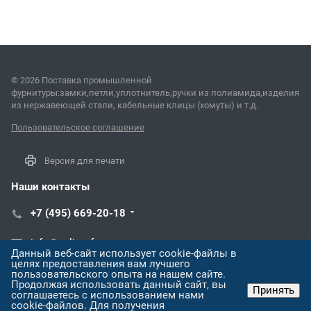
© 2026 Поставка промышленной
фурнитуры:замки,петли,уплотнитель,ручки из полиамида,изделия
из нержавеющей стали, кабельные клицы (хомуты) и т.д.
Пользовательское соглашение
Версия для печати
Наши контакты
+7 (495) 669-20-18
info@poliprof.ru
Данный веб-сайт использует cookie-файлы в
целях предоставления вам лучшего
г. Москва, г. Троицк, ул. Дальняя д.3
пользовательского опыта на нашем сайте.
Продолжая использовать данный сайт, вы
Принять
соглашаетесь с использованием нами
cookie-файлов. Для получения