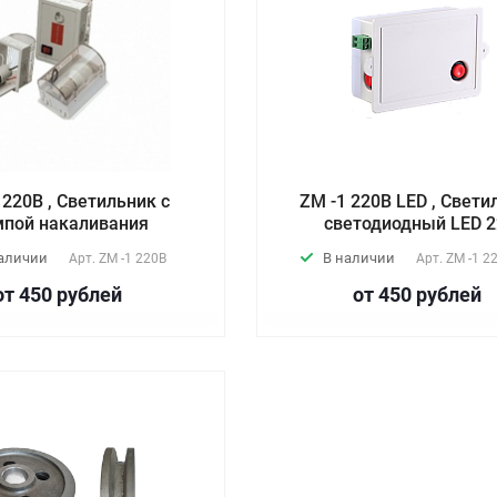
 220В , Светильник с
ZM -1 220В LED , Свети
мпой накаливания
светодиодный LED 
аличии
В наличии
Арт.
ZM -1 220В
Арт.
ZM -1 2
от 450
руб
лей
от 450
руб
лей