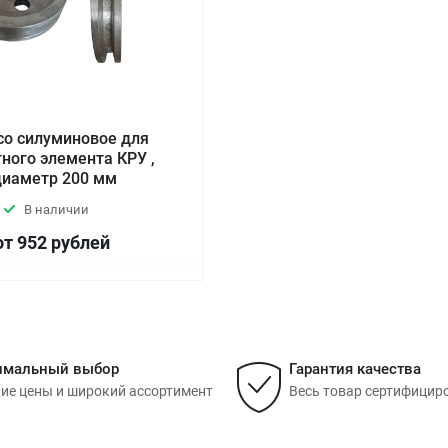
со силуминовое для
ного элемента КРУ ,
диаметр 200 мм
В наличии
от 952
руб
лей
имальный выбор
Гарантия качества
ие цены и широкий ассортимент
Весь товар сертифицир