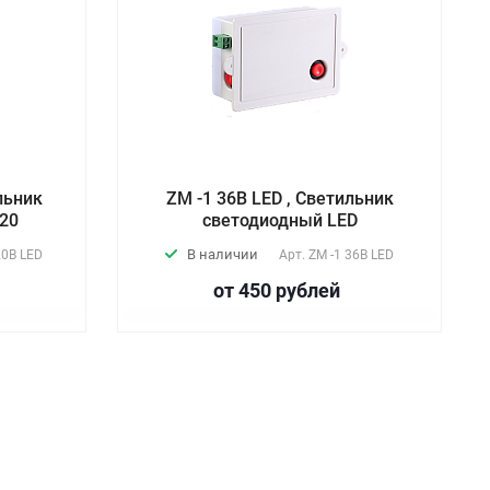
льник
ZM -1 36В LED , Светильник
220
светодиодный LED
В наличии
20В LED
Арт.
ZM -1 36В LED
от 450
руб
лей