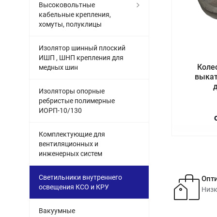
Высоковольтные
кабельные крепления,
хомуты, полуклицы
Изолятор шинный плоский
ИШП , ШНП крепления для
Коле
медных шин
выкат
Изоляторы опорные
ребристые полимерные
ИОРП-10/130
Комплектующие для
вентиляционных и
инженерных систем
Светильники внутреннего
Опт
освещения КСО и КРУ
Низк
Вакуумные