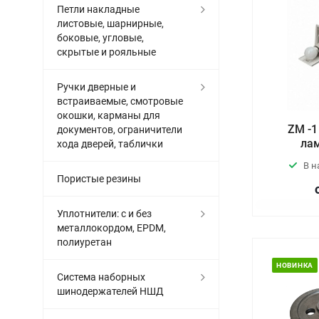
Петли накладные
листовые, шарнирные,
боковые, угловые,
скрытые и рояльные
Ручки дверные и
встраиваемые, смотровые
окошки, карманы для
ZM -1
документов, ограничители
ла
хода дверей, таблички
В н
Пористые резины
Уплотнители: с и без
металлокордом, EPDM,
полиуретан
НОВИНКА
Система наборных
шинодержателей НШД