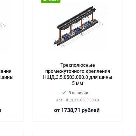
НОВИНКА
Трехполюсные
ления
промежуточного крепления
я шины
НШД.3.5.0503.000.0 для шины
5 мм
В наличии
0
Арт.
НШД.3.5.0503.000.0
й
от 1738,71
руб
лей