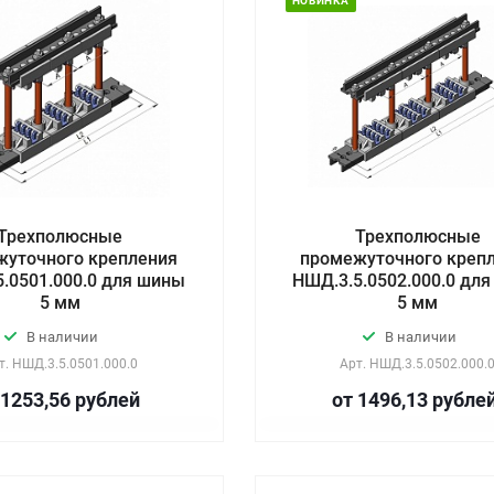
НОВИНКА
Трехполюсные
Трехполюсные
жуточного крепления
промежуточного креп
.0501.000.0 для шины
НШД.3.5.0502.000.0 дл
5 мм
5 мм
В наличии
В наличии
т.
НШД.3.5.0501.000.0
Арт.
НШД.3.5.0502.000.
 1253,56
руб
лей
от 1496,13
руб
ле