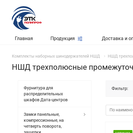
Главная
Продукция
Доставка и о
Комплекты наборных шинодержателей НШД
НШД трехпо
НШД трехполюсные промежуточ
Фурнитура для
Фильтр:
распределительных
шкафов Дата-центров
Замки панельные,
компрессионные, на
четверть поворота,
защелки