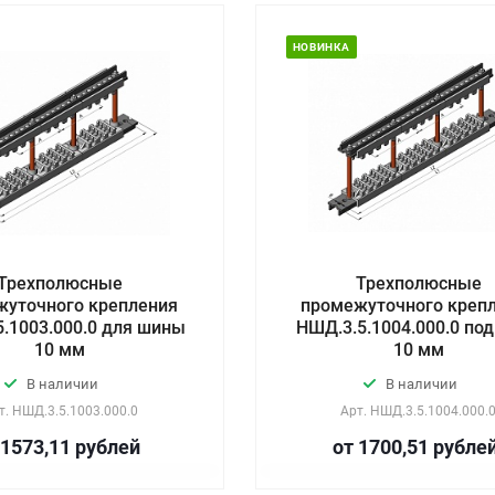
НОВИНКА
Трехполюсные
Трехполюсные
жуточного крепления
промежуточного креп
.1003.000.0 для шины
НШД.3.5.1004.000.0 по
10 мм
10 мм
В наличии
В наличии
т.
НШД.3.5.1003.000.0
Арт.
НШД.3.5.1004.000.
 1573,11
руб
лей
от 1700,51
руб
ле