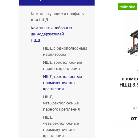
НОВИНКА
Комплектующие и профиль
для НШД
Комплекты наборных
шинодержателей
НШД
НШД с однополюсным
изолятором
НШД трехполюсные
парного крепления
НШД трехполюсные
проме
промежуточного
НШД.3.5
крепления
НШД
четырехполюсные
Ар
парного крепления
НШД
от
четырехполюсные
промежуточного
крепления