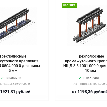
НОВИНКА
Трехполюсные
Трехполюсные
жуточного крепления
промежуточного креп
.0504.000.0 для шины
НШД.3.5.1001.000.0 дл
5 мм
10 мм
В наличии
В наличии
т.
НШД.3.5.0504.000.0
Арт.
НШД.3.5.1001.000.
 1921,31
руб
лей
от 1198,36
руб
ле