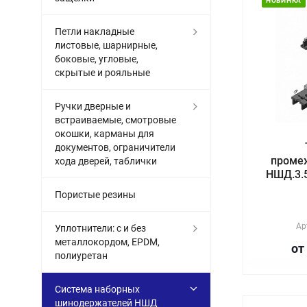
НОВИНКА
Петли накладные
листовые, шарнирные,
боковые, угловые,
скрытые и рояльные
Ручки дверные и
встраиваемые, смотровые
окошки, карманы для
документов, ограничители
проме
хода дверей, таблички
НШД.3.5
Пористые резины
Ар
Уплотнители: с и без
металлокордом, EPDM,
от
полиуретан
Система наборных
шинодержателей НШД