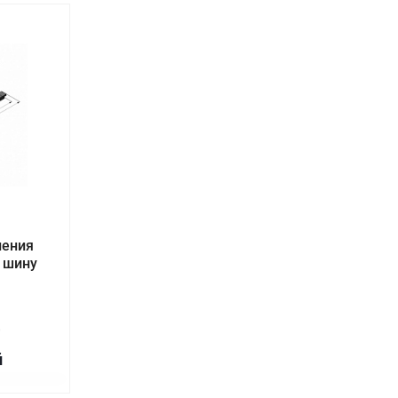
ления
д шину
0
й