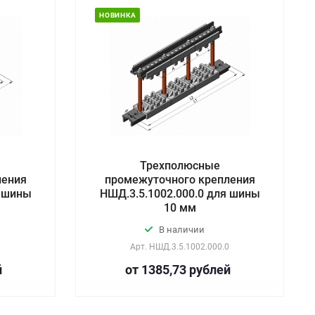
НОВИНКА
Трехполюсные
ления
промежуточного крепления
я шины
НШД.3.5.1002.000.0 для шины
10 мм
В наличии
0
Арт.
НШД.3.5.1002.000.0
й
от 1385,73
руб
лей