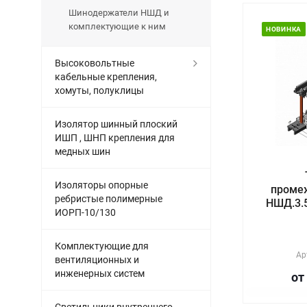
Шинодержатели НШД и
комплектующие к ним
НОВИНКА
Высоковольтные
кабельные крепления,
хомуты, полуклицы
Изолятор шинный плоский
ИШП , ШНП крепления для
медных шин
Изоляторы опорные
проме
ребристые полимерные
НШД.3.5
ИОРП-10/130
Комплектующие для
Ар
вентиляционных и
инженерных систем
от