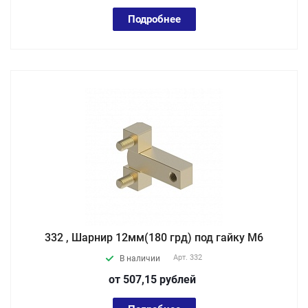
Подробнее
332 , Шарнир 12мм(180 грд) под гайку М6
Арт.
332
В наличии
от 507,15
руб
лей