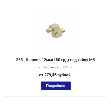
358 , Шарнир 12мм(180 грд) под гайку М8
Арт.
358
Ожидается
от 279,45
руб
лей
Подробнее