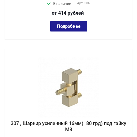
Арт.
306
В наличии
от 414
руб
лей
Подробнее
307 , Шарнир усиленный 16мм(180 грд) под гайку
М8