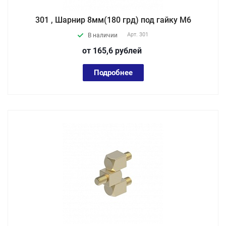
301 , Шарнир 8мм(180 грд) под гайку М6
Арт.
301
В наличии
от 165,6
руб
лей
Подробнее