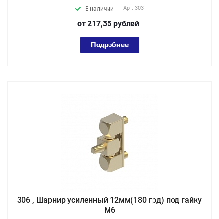
Арт.
303
В наличии
от 217,35
руб
лей
Подробнее
306 , Шарнир усиленный 12мм(180 грд) под гайку
М6