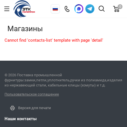
0
Магазины
Cannot find 'contacts-list' template with page 'detail'
© 2026 Поставка промышленной
фурнитуры:замки,петли,уплотнитель,ручки из полиамида,изделия
из нержавеющей стали, кабельные клицы (хомуты) и т.д.
Пользовательское соглашение
Версия для печати
Наши контакты