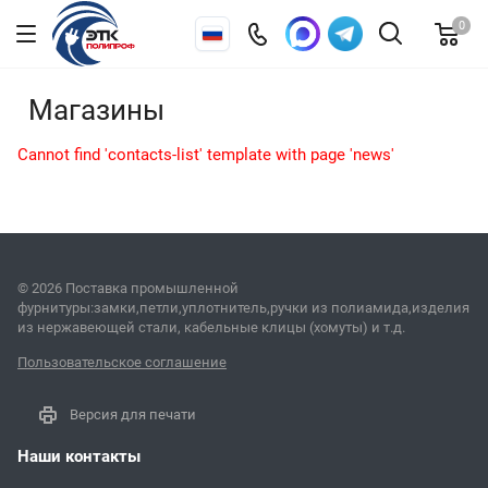
0
Магазины
Cannot find 'contacts-list' template with page 'news'
© 2026 Поставка промышленной
фурнитуры:замки,петли,уплотнитель,ручки из полиамида,изделия
из нержавеющей стали, кабельные клицы (хомуты) и т.д.
Пользовательское соглашение
Версия для печати
Наши контакты