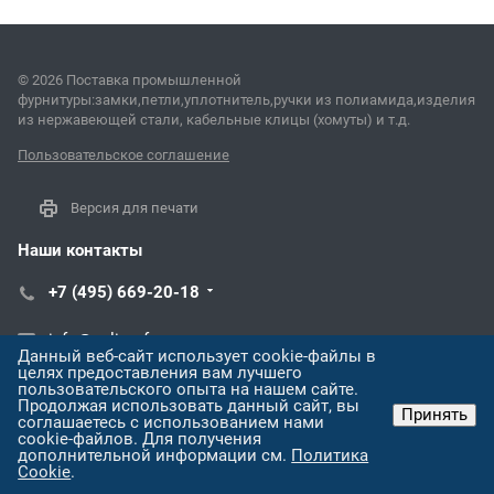
© 2026 Поставка промышленной
фурнитуры:замки,петли,уплотнитель,ручки из полиамида,изделия
из нержавеющей стали, кабельные клицы (хомуты) и т.д.
Пользовательское соглашение
Версия для печати
Наши контакты
+7 (495) 669-20-18
info@poliprof.ru
Данный веб-сайт использует cookie-файлы в
целях предоставления вам лучшего
г. Москва, г. Троицк, ул. Дальняя д.3
пользовательского опыта на нашем сайте.
Продолжая использовать данный сайт, вы
Принять
соглашаетесь с использованием нами
cookie-файлов. Для получения
дополнительной информации см.
Политика
Cookie
.