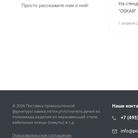
На стенд
Просто расскажите нам о ней!
"OSKAR"
1 апреля 
Наши конт
© 2026 Поставка промышленной
фурнитуры:замки,петли,уплотнитель,ручки из
полиамида,изделия из нержавеющей стали,
+7 (495
кабельные клицы (хомуты) и т.д.
info@pol
Пользовательское соглашение