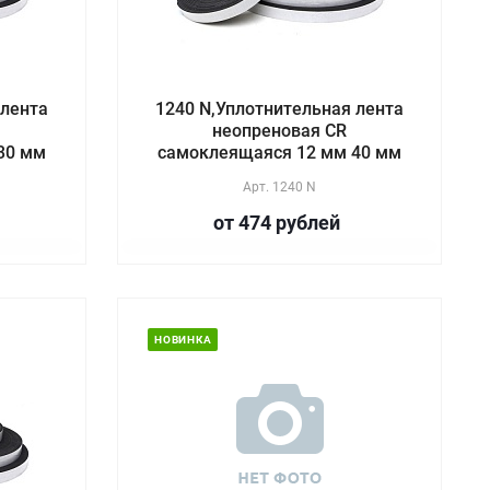
 лента
1240 N,Уплотнительная лента
неопреновая CR
30 мм
самоклеящаяся 12 мм 40 мм
Арт.
1240 N
от 474
руб
лей
НОВИНКА