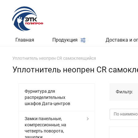
Главная
Продукция
Доставка и о
Уплотнитель неопрен CR самоклеящийся
Уплотнитель неопрен CR самок
Фурнитура для
Фильтр:
распределительных
шкафов Дата-центров
Замки панельные,
компрессионные, на
четверть поворота,
защелки