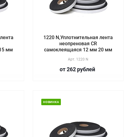
 лента
1220 N,Уплотнительная лента
неопреновая CR
15 мм
самоклеящаяся 12 мм 20 мм
Арт.
1220 N
от 262
руб
лей
НОВИНКА