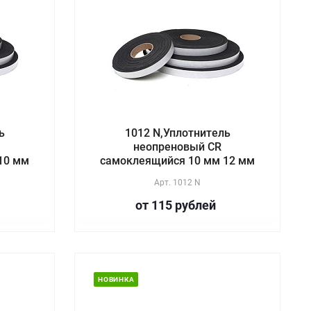
ь
1012 N,Уплотнитель
неопреновый CR
10 мм
самоклеящийся 10 мм 12 мм
Арт.
1012 N
от 115
руб
лей
НОВИНКА