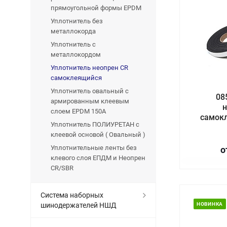
прямоугольной формы EPDM
Уплотнитель без
металлокорда
Уплотнитель с
металлокордом
Уплотнитель неопрен CR
самоклеящийся
Уплотнитель овальный с
08
армированным клеевым
н
слоем EPDM 150A
самок
Уплотнитель ПОЛИУРЕТАН с
клеевой основой ( Овальный )
Уплотнительные ленты без
о
клевого слоя ЕПДМ и Неопрен
CR/SBR
Система наборных
шинодержателей НШД
НОВИНКА