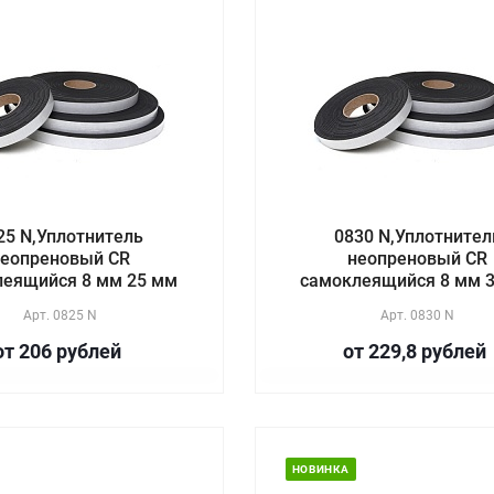
25 N,Уплотнитель
0830 N,Уплотнител
еопреновый CR
неопреновый CR
леящийся 8 мм 25 мм
самоклеящийся 8 мм 
Арт.
0825 N
Арт.
0830 N
от 206
руб
лей
от 229,8
руб
лей
НОВИНКА