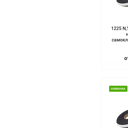
1225 N,
самокл
о
НОВИНКА