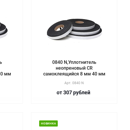
ь
0840 N,Уплотнитель
неопреновый CR
30 мм
самоклеящийся 8 мм 40 мм
Арт.
0840 N
от 307
руб
лей
НОВИНКА