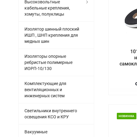
Высоковольтные
кабельные крепления,
хомуты, полуклицы
Изолятор шинный плоский
ИШП , ШНП крепления для
медных шин
10
Изоляторы опорные
н
ребристые полимерные
самокл
ИОРП-10/130
Комплектующие для
вентиляционных и
инженерных систем
Светильники внутреннего
освещения КСО и КРУ
НОВИНКА
Вакуумные