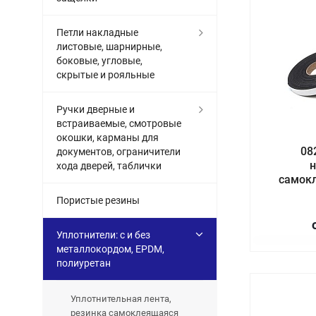
Петли накладные
листовые, шарнирные,
боковые, угловые,
скрытые и рояльные
Ручки дверные и
встраиваемые, смотровые
окошки, карманы для
08
документов, ограничители
н
хода дверей, таблички
самок
Пористые резины
Уплотнители: с и без
металлокордом, EPDM,
полиуретан
Уплотнительная лента,
резинка самоклеящаяся