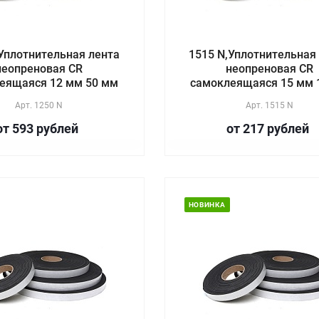
Уплотнительная лента
1515 N,Уплотнительная
неопреновая CR
неопреновая CR
еящаяся 12 мм 50 мм
самоклеящаяся 15 мм 
Арт.
1250 N
Арт.
1515 N
от 593
руб
лей
от 217
руб
лей
НОВИНКА