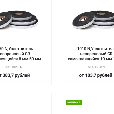
50 N,Уплотнитель
1010 N,Уплотнител
еопреновый CR
неопреновый CR
леящийся 8 мм 50 мм
самоклеящийся 10 мм 
Арт.
0850 N
Арт.
1010 N
т 383,7
руб
лей
от 103,7
руб
лей
НОВИНКА