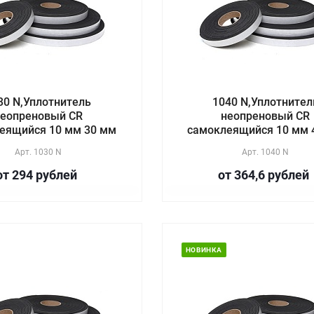
30 N,Уплотнитель
1040 N,Уплотнител
еопреновый CR
неопреновый CR
еящийся 10 мм 30 мм
самоклеящийся 10 мм 
Арт.
1030 N
Арт.
1040 N
от 294
руб
лей
от 364,6
руб
лей
НОВИНКА