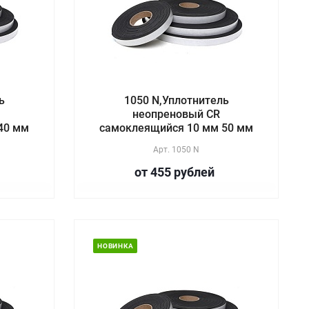
ь
1050 N,Уплотнитель
неопреновый CR
40 мм
самоклеящийся 10 мм 50 мм
Арт.
1050 N
от 455
руб
лей
НОВИНКА