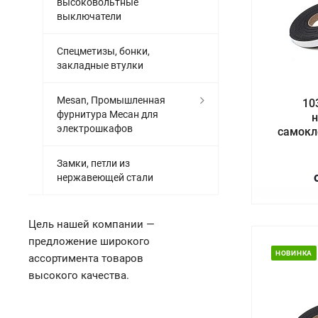
высоковольтные
выключатели
Спецметизы, бонки,
закладные втулки
Mesan, Промышленная
10
фурнитура Месан для
н
электрошкафов
самокл
Замки, петли из
нержавеющей стали
Цель нашей компании —
предложение широкого
НОВИНКА
ассортимента товаров
высокого качества.