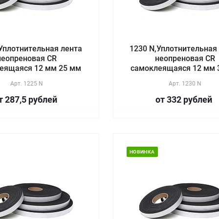
Уплотнительная лента
1230 N,Уплотнительная
неопреновая CR
неопреновая CR
еящаяся 12 мм 25 мм
самоклеящаяся 12 мм 
Арт.
1225 N
Арт.
1230 N
т 287,5
руб
лей
от 332
руб
лей
НОВИНКА