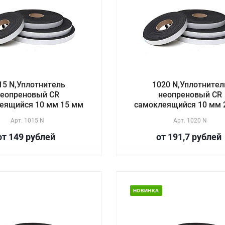
15 N,Уплотнитель
1020 N,Уплотнител
еопреновый CR
неопреновый CR
еящийся 10 мм 15 мм
самоклеящийся 10 мм 
Арт.
1015 N
Арт.
1020 N
от 149
руб
лей
от 191,7
руб
лей
НОВИНКА