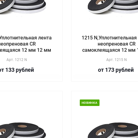
Уплотнительная лента
1215 N,Уплотнительная
неопреновая CR
неопреновая CR
еящаяся 12 мм 12 мм
самоклеящаяся 12 мм 
Арт.
1212 N
Арт.
1215 N
от 133
руб
лей
от 173
руб
лей
НОВИНКА