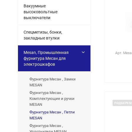
Вакуумные
высоковольтные
выключатели
Спецметизы, бонки,
закладные втулки
Mesan, Промышленная
Арт.
Mesan
фурнитура Месан для
электрошкафов
Фурнитура Месан , Замки
MESAN
Фурнитура Месан ,
Комплектующие и ручки
ПОДБЕРЕМ
MESAN
Фурнитура Месан , Петли
MESAN
Фурнитура Месан ,
Уплотнители MESAN