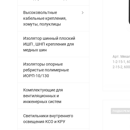
Высоковольтные
кабельные крепления,
хомуты, полуклицы
Изолятор шинный плоский
ИШП , ШНП крепления для
медных шин
Арт.
Mesan 
1-2-15-1, 6
Изоляторы опорные
2-15-2, 600
ребристые полимерные
ИОРП-10/130
Комплектующие для
вентиляционных и
инженерных систем
ПОДБЕРЕМ
Светильники внутреннего
освещения КСО и КРУ