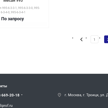
Месан 995
 995-6-3-3-1, 995-6-3-3-0, 995-
6-3-4-0, 995-6-3-4-1
По зап
р
осу
1
акты
г. Москва, г. Троицк, ул.
) 669-20-18
iprof.ru