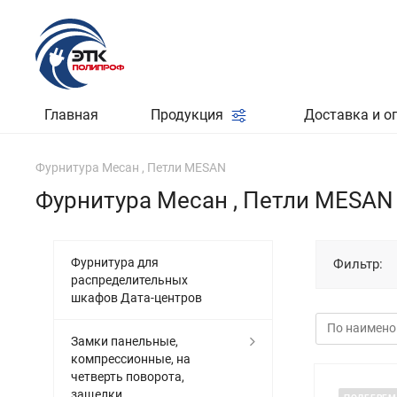
Главная
Продукция
Доставка и о
Фурнитура Месан , Петли MESAN
Фурнитура Месан , Петли MESAN
Фурнитура для
Фильтр:
распределительных
шкафов Дата-центров
Замки панельные,
компрессионные, на
четверть поворота,
защелки