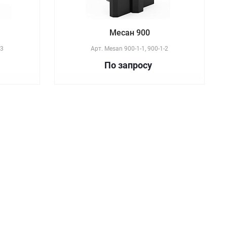
Месан 900
-3
Арт.
Mesan 900-1-1, 900-1-2
По зап
р
осу