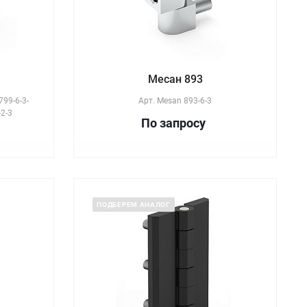
Месан 893
799-6-3-
Арт.
Mesan 893-6-3
-2-3
По зап
р
осу
ПОДБЕРЕМ АНАЛОГ