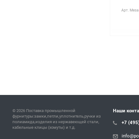
Арт.
Mesan
Наши конт
© 2026 Поставка промышленной
фурнитуры:замки,петли,уплотнитель,ручки из
полиамида,изделия из нержавеющей стали,
+7 (495
кабельные клицы (хомуты) и т.д.
info@pol