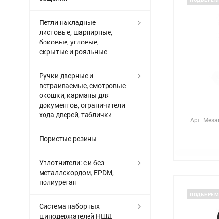
ПОДБЕРЕМ
Петли накладные
листовые, шарнирные,
боковые, угловые,
скрытые и рояльные
Ручки дверные и
встраиваемые, смотровые
окошки, карманы для
документов, ограничители
хода дверей, таблички
Арт.
Mesan
Пористые резины
Уплотнители: с и без
металлокордом, EPDM,
полиуретан
ПОДБЕРЕМ
Система наборных
шинодержателей НШД