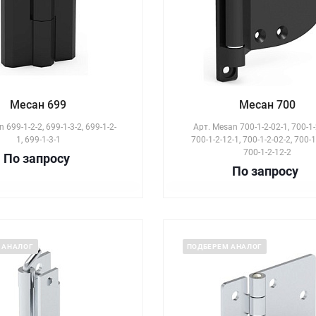
Месан 699
Месан 700
 699-1-2-2, 699-1-3-2, 699-1-2-
Арт.
Mesan 700-1-2-02-1, 700-1-
1, 699-1-3-1
700-1-2-12-1, 700-1-2-02-2, 700-1
700-1-2-12-2
По зап
р
осу
По зап
р
осу
 АНАЛОГ
ПОДБЕРЕМ АНАЛОГ