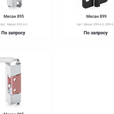
Месан 895
Месан 899
Арт.
Mesan 895-6-3
Арт.
Mesan 899-6-2, 899-6
По зап
р
осу
По зап
р
осу
 АНАЛОГ