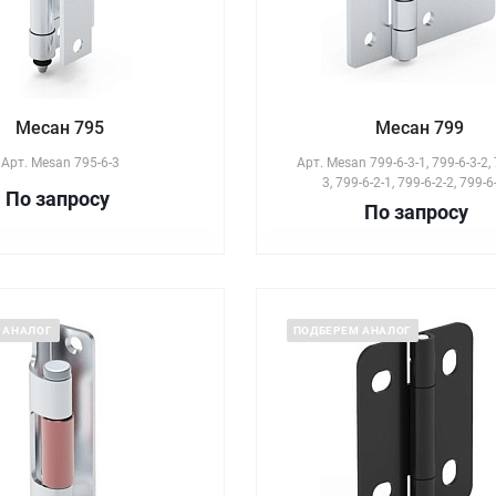
Месан 795
Месан 799
Арт.
Mesan 795-6-3
Арт.
Mesan 799-6-3-1, 799-6-3-2, 
3, 799-6-2-1, 799-6-2-2, 799-6
По зап
р
осу
По зап
р
осу
 АНАЛОГ
ПОДБЕРЕМ АНАЛОГ